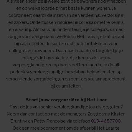
Als geen ander zie jij welke zorg de bewoners nodig hebben
en op welke locatie zij het beste kunnen wonen. Je
coördineert daarbij de inzet van de verpleging, verzorging
en zzp’ers. Ondertussen inspireer jij collega’s met je kennis
en ervaring. Als back-up ondersteun je je collega’s, samen
zorg je voor aangenaam werken in Het Laar. Jij staat paraat
bij calamiteiten. Je kunt zo echt iets betekenen voor
collega’s en bewoners. Daarnaast coach en begeleid je je
collega’s in hun vak. Je zet je kennis als senior
verpleegkundige zo op heel veel terreinen in. Je draait
periodiek verpleegkundige bereikbaarheidsdiensten op
verschillende zorgafdelingen en bent eerste aanspreekpunt
bij calamiteiten.
Start jouw zorgcarrière bij Het Laar
Past de jas van senior verpleegkundige jou als gegoten?
Neem dan contact op met de managers Zorgteams Kirsten
Bruntink en Patty Francoise via telefoon
013-4657700
.
Ook een meeloopmoment om de sfeer bij Het Laar te