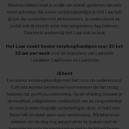
bloemschikken waar je vrolijk van wordt, genieten van een
mooi optreden. Als senior verpleegkundige in Het Laar heb
jij ook die contacten met de bewoners. Je ondersteunt ze,
zodat ook zij steeds weer een aangename dag beleven.
Daarom is werken bij Het Laar ook zo leuk.
Het Laar zoekt Senior verpleegkundigen voor 20 tot
32 uur per week
voor de bewoners van Laarzicht,
Laarakker, Laarhoven en Laarstede
Jij bent
Een senior verpleegkundige met hart voor de ouderenzorg.
Echt iets kunnen betekenen voor mensen die het nodig
hebben; dat geeft jou voldoening. Op de afdeling bewaak je
de kwaliteit, veiligheid en continuïteit van de zorgverlening
en voer je waar mogelijk verbeteringen door. Je hebt een
frisse blik en staat open voor vernieuwing. Wij laten jouw
plannen om de dag nog aangenamer te maken voor de
bewoner en voor de medewerker niet in de ijskast liggen.