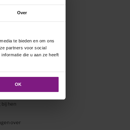
Over
en en
gkundig
 media te bieden en om ons
ze partners voor social
de
nformatie die u aan ze heeft
eciaal
/of
OK
 bij hen
ingen over