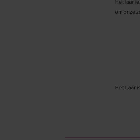
Het laar l
om onze zo
Het Laar
i