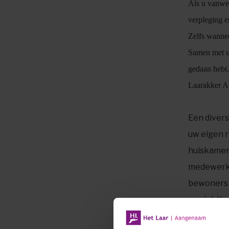
Als u vanwe
verpleging e
Zelfs wannee
Samen met uw 
gedaan hebt.
Laarakker A
Een diver
uw eigen r
huiskamers
medewerke
bewoners v
muziekthe
stimuleer