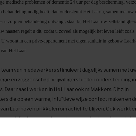
ge medische problemen of dementie 24 uur per dag bescherming, verzo
n behandeling nodig heeft, dan ondersteunt Het Laar u, samen met uw 
r u zorg en behandeling ontvangt, staat bij Het Laar uw zelfstandighei
naasten regelt u dit, zodat u zoveel als mogelijk het leven leidt zoals u
 U woont in een privé-appartement met eigen sanitair in gebouw Laarh
 van Het Laar.
s team van medewerkers stimuleert dagelijks samen met u
egie en zeggenschap. Vrijwilligers bieden ondersteuning in
. Daarnaast werken in Het Laar ook miMakkers. Dit zijn
rs die op een warme, intuïtieve wijze contact maken en d
an Laarhoven prikkelen om actief te blijven. Ook werkt e
rapeut die door muziek een dieper contact maakt en de b
t. Een psychomotorisch therapeut stimuleert de bewoners 