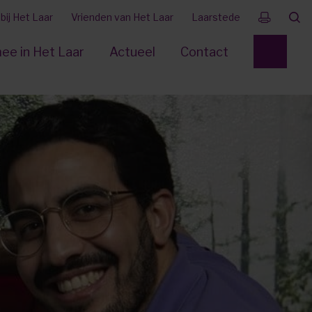
ij Het Laar
Vrienden van Het Laar
Laarstede
ee in Het Laar
Actueel
Contact