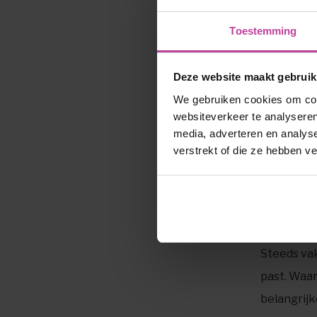
bewegen.
Toestemming
In het bi
Laarakker 
Deze website maakt gebruik
ouderenge
We gebruiken cookies om cont
websiteverkeer te analyseren
specialist
media, adverteren en analys
logopedist
verstrekt of die ze hebben v
opgeleid, 
ernstige l
Wat zijn de 
Steeds vak
past. Waar
belangrijk