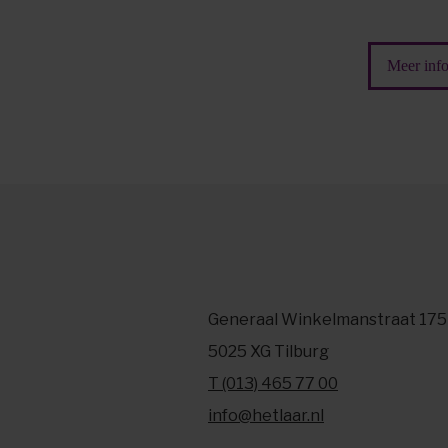
Meer info
Generaal Winkelmanstraat 175
5025 XG Tilburg
T (013) 465 77 00
info@hetlaar.nl