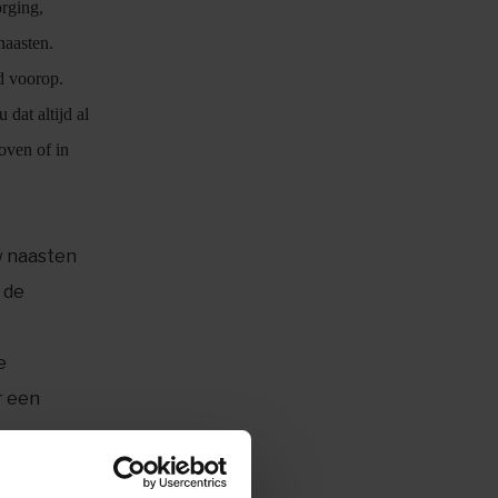
rging,
naasten.
d voorop.
 dat altijd al
oven of in
w naasten
 de
e
r een
ewoners
door te