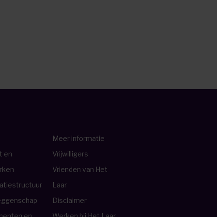
Meer informatie
t en
Vrijwilligers
rken
Vrienden van Het
atiestructuur
Laar
ggenschap
Disclaimer
menten en
Werken bij Het Laar