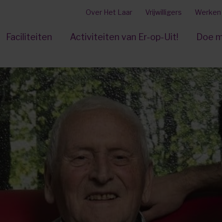
Over Het Laar
Vrijwilligers
Werken b
Faciliteiten
Activiteiten van Er-op-Uit!
Doe m