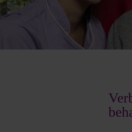
Verb
beh