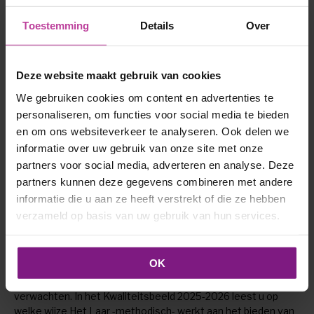
Toestemming
Details
Over
Deze website maakt gebruik van cookies
We gebruiken cookies om content en advertenties te
Het Laar
personaliseren, om functies voor social media te bieden
en om ons websiteverkeer te analyseren. Ook delen we
informatie over uw gebruik van onze site met onze
partners voor social media, adverteren en analyse. Deze
Wijkverpleging
is gewaardeerd op ZorgkaartNederland.
partners kunnen deze gegevens combineren met andere
Bekijk alle waarderingen
of
plaats een waardering
informatie die u aan ze heeft verstrekt of die ze hebben
verzameld op basis van uw gebruik van hun services.
In het Generiek Kompas ‘Samen werken aan kwaliteit van
OK
bestaan’ is beschreven wat wordt verstaan onder goede
zorg en wat (wijk)bewoners en hun naasten hiervan mogen
verwachten. In het Kwaliteitsbeeld 2025-2026 leest u op
welke wijze Het Laar -methodisch- werkt aan het bieden van