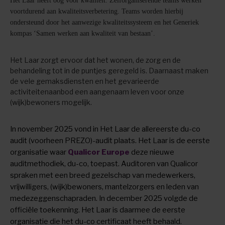
Het Laar heeft oog voor kwaliteit. Zelforganiserende teams werken
voortdurend aan kwaliteitsverbetering. Teams worden hierbij
ondersteund door het aanwezige kwaliteitssysteem en het Generiek
kompas ‘Samen werken aan kwaliteit van bestaan’.
Het Laar zorgt ervoor dat het wonen, de zorg en de
behandeling tot in de puntjes geregeld is. Daarnaast maken
de vele gemaksdiensten en het gevarieerde
activiteitenaanbod een aangenaam leven voor onze
(wijk)bewoners mogelijk.
In november 2025 vond in Het Laar de allereerste du-co
audit (voorheen PREZO)-audit plaats. Het Laar is de eerste
organisatie waar
Qualicor Europe
deze nieuwe
auditmethodiek, du-co, toepast. Auditoren van Qualicor
spraken met een breed gezelschap van medewerkers,
vrijwilligers, (wijk)bewoners, mantelzorgers en leden van
medezeggenschapraden. In december 2025 volgde de
officiële toekenning. Het Laar is daarmee de eerste
organisatie die het du-co certificaat heeft behaald.