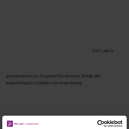
Het Laar
is
gewaardeerd op ZorgkaartNederland.
Bekijk alle
waarderingen
of
plaats een waardering