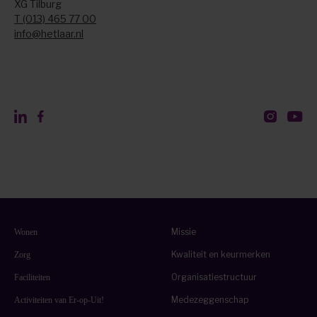
XG Tilburg
T (013) 465 77 00
info@hetlaar.nl
Missie
Wonen
Kwaliteit en keurmerken
Zorg
Organisatiestructuur
Faciliteiten
Medezeggenschap
Activiteiten van Er-op-Uit!