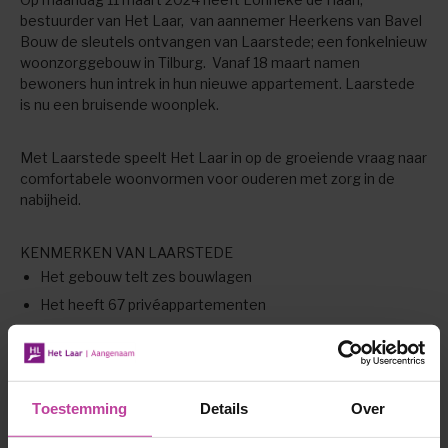
bestuurder van Het Laar, van aannemer Heerkens van Bavel
Bouw de sleutels ontvangen van Laarstede; een fonkelnieuw
woonzorggebouw in Tilburg. Vanaf 18 maart namen
bewoners hun intrek in hun nieuwe appartement. Laarstede
is nu een bruisende woonplek.
Met Laarstede speelt Het Laar in op de groeiende vraag naar
comfortabele woonvormen voor ouderen met zorg in de
nabijheid.
KENMERKEN VAN LAARSTEDE
Het gebouw telt zes bouwlagen
Het heeft 67 privéappartementen
49 m2 is de gemiddelde oppervlakte van een
appartement
Elk appartement is in principe geschikt voor een persoon
Toestemming
Details
Over
Elk appartement bevat een woon- en slaapkamer, keuken,
eigen toilet en badkamer