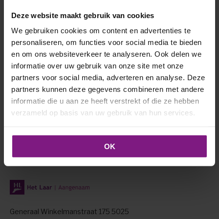
Het appartement is geschikt voor ouderen met behoefte
Deze website maakt gebruik van cookies
aan 24-uur ondersteuning en nabijheid
We gebruiken cookies om content en advertenties te
Laarstede heeft ook zeven ontmoetingsruimtes, een
personaliseren, om functies voor social media te bieden
grand café en diverse terrassen
en om ons websiteverkeer te analyseren. Ook delen we
informatie over uw gebruik van onze site met onze
Uiteraard kan de bewoner ook bezoek ontvangen in het
partners voor social media, adverteren en analyse. Deze
appartement
partners kunnen deze gegevens combineren met andere
informatie die u aan ze heeft verstrekt of die ze hebben
verzameld op basis van uw gebruik van hun services.
OK
Generaal Winkelmanstraat 175 5025